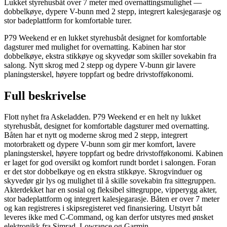
Lukket styrehusbåt over 7 meter med overnattingsmulighet —
dobbelkøye, dypere V-bunn med 2 stepp, integrert kalesjegarasje og
stor badeplattform for komfortable turer.
P79 Weekend er en lukket styrehusbåt designet for komfortable
dagsturer med mulighet for overnatting. Kabinen har stor
dobbelkøye, ekstra stikkøye og skyvedør som skiller sovekabin fra
salong. Nytt skrog med 2 stepp og dypere V-bunn gir lavere
planingsterskel, høyere toppfart og bedre drivstofføkonomi.
Full beskrivelse
Flott nyhet fra Askeladden. P79 Weekend er en helt ny lukket
styrehusbåt, designet for komfortable dagsturer med overnatting.
Båten har et nytt og moderne skrog med 2 stepp, integrert
motorbrakett og dypere V-bunn som gir mer komfort, lavere
planingsterskel, høyere toppfart og bedre drivstofføkonomi. Kabinen
er laget for god oversikt og komfort rundt bordet i salongen. Foran
er det stor dobbelkøye og en ekstra stikkøye. Skrogvinduer og
skyvedør gir lys og mulighet til å skille sovekabin fra sittegruppen.
Akterdekket har en sosial og fleksibel sittegruppe, vipperygg akter,
stor badeplattform og integrert kalesjegarasje. Båten er over 7 meter
og kan registreres i skipsregisteret ved finansiering. Utstyrt båt
leveres ikke med C-Command, og kan derfor utstyres med ønsket
elektronikk fra Simrad, Lowrance og Garmin.