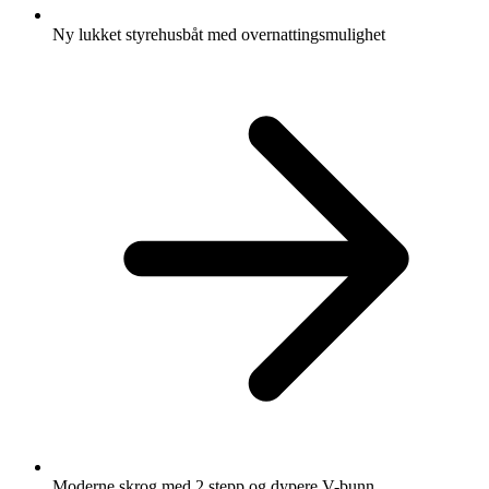
Ny lukket styrehusbåt med overnattingsmulighet
Moderne skrog med 2 stepp og dypere V-bunn