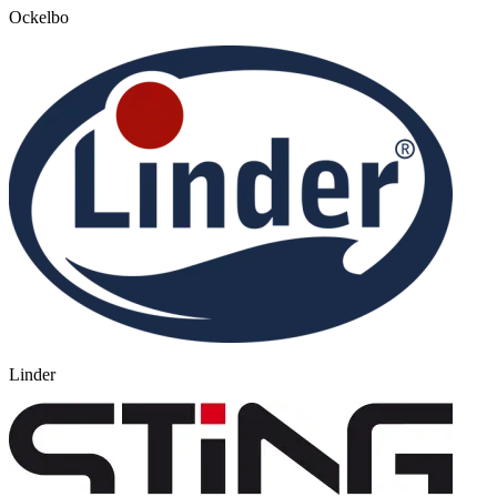
Ockelbo
Linder