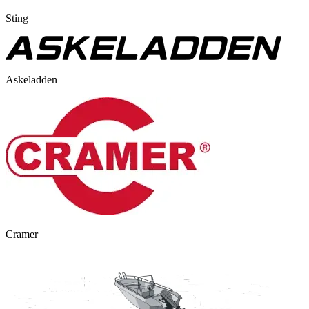
Sting
Askeladden
Cramer